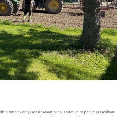
hin omaan yritykseesi? Avaat oven. Laitat valot päälle ja tsekkaat